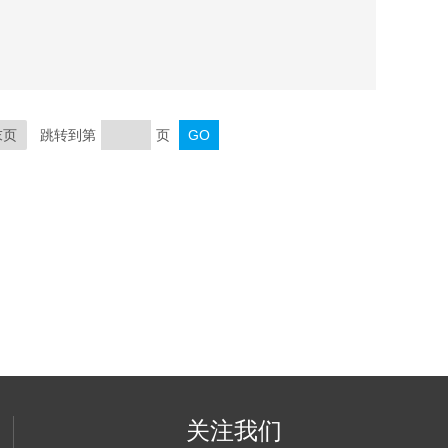
04，蓝色. HONEYWELL记录笔30735489-005，红色.
06，绿色.
末页
跳转到第
页
关注我们