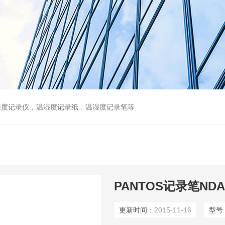
湿度记录仪，温湿度记录纸，温湿度记录笔等
PANTOS记录笔NDA
更新时间：
2015-11-16
型号