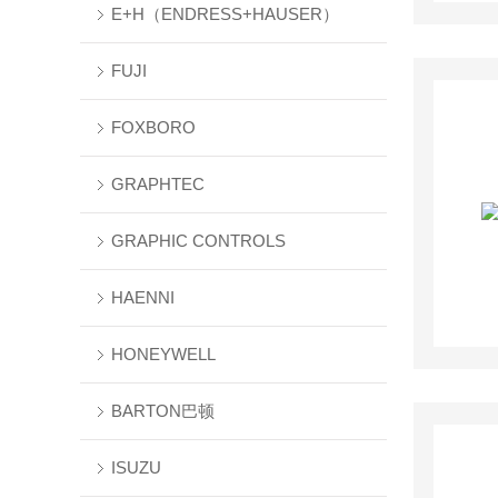
E+H（ENDRESS+HAUSER）
FUJI
FOXBORO
GRAPHTEC
GRAPHIC CONTROLS
HAENNI
HONEYWELL
BARTON巴顿
ISUZU