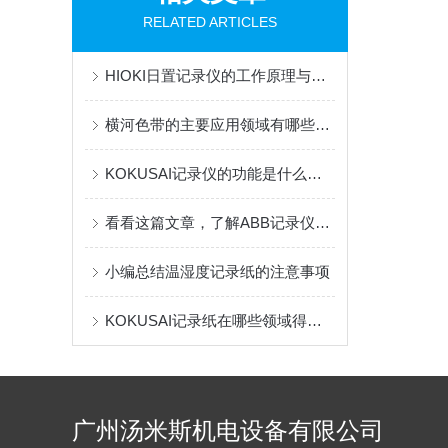
RELATED ARTICLES
HIOKI日置记录仪的工作原理与应用领域
横河色带的主要应用领域有哪些？一文了解下
KOKUSAI记录仪的功能是什么？它有哪些应用？
看看这篇文章，了解ABB记录仪的产品特点
小编总结温湿度记录纸的注意事项
KOKUSAI记录纸在哪些领域得到广泛应用？
广州汤米斯机电设备有限公司