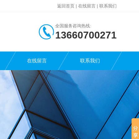
返回首页
|
在线留言
|
联系我们
全国服务咨询热线:
13660700271
在线留言
联系我们