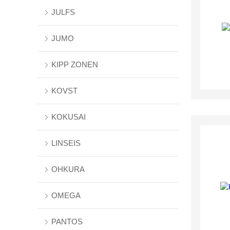
JULFS
JUMO
KIPP ZONEN
KOVST
KOKUSAI
LINSEIS
OHKURA
OMEGA
PANTOS