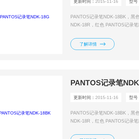
更新时间：
2015-11-16
型号
PANTOS记录笔NDK-18BK，黑
NDK-18R，红色 PANTOS记录笔
PANTOS记录笔NDA-5R，红色 
G，绿色 PANTOS记录笔NDF-
了解详情
PANTOS记录笔NDK
更新时间：
2015-11-16
型号
PANTOS记录笔NDK-18BK，黑
NDK-18R，红色 PANTOS记录笔
PANTOS记录笔NDA-5R，红色 
G，绿色 PANTOS记录笔NDF-