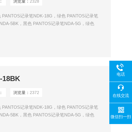
：
浏览量：
2328
色 PANTOS记录笔NDK-18G，绿色 PANTOS记录笔
NDA-5BK，黑色 PANTOS记录笔NDA-5G，绿色
PANTOS记录笔NDF-BN，褐色 PANTOS记录笔NDF-
R，红色
电话
-18BK
：
浏览量：
2372
在线交流
色 PANTOS记录笔NDK-18G，绿色 PANTOS记录笔
NDA-5BK，黑色 PANTOS记录笔NDA-5G，绿色
微信扫一扫
PANTOS记录笔NDF-BN，褐色 PANTOS记录笔NDF-
R，红色