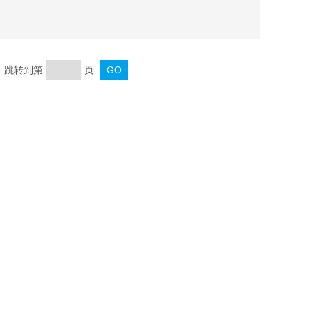
页 跳转到第
页