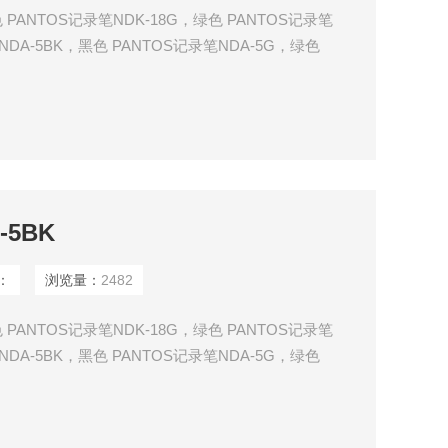
色 PANTOS记录笔NDK-18G，绿色 PANTOS记录笔
NDA-5BK，黑色 PANTOS记录笔NDA-5G，绿色
PANTOS记录笔NDF-BN，褐色 PANTOS记录笔NDF-
R，红色
-5BK
：
浏览量：
2482
色 PANTOS记录笔NDK-18G，绿色 PANTOS记录笔
NDA-5BK，黑色 PANTOS记录笔NDA-5G，绿色
PANTOS记录笔NDF-BN，褐色 PANTOS记录笔NDF-
R，红色