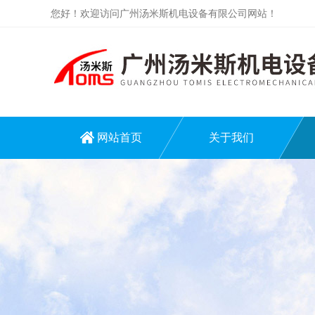
您好！欢迎访问广州汤米斯机电设备有限公司网站！
网站首页
关于我们