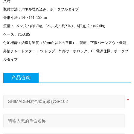
文時
取付方法：パネル埋め込み、ポータブルタイプ
外形寸法：144×144×150mm
質量：1ペン式：約1.8kg、2ペン式：約2.0kg、6打点式：約2.0kg
ケース：PC/ABS
付加機能：紙送り速度（80mm/h以上の選択）、警報、下限バーンアウト機能、
外部チャートスタート?ストップ、外部サーボロック、DC電源仕様、ポータブ
ルタイプ
产品咨询