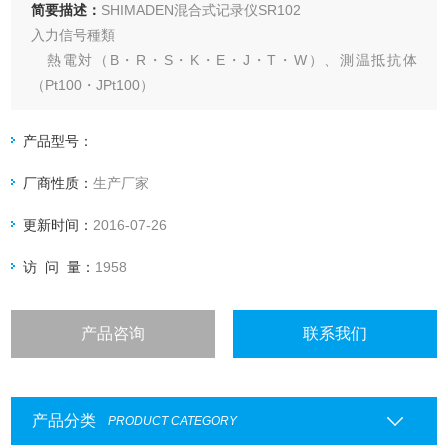
简要描述：
SHIMADEN混合式记录仪SR102
入力信号種類
熱電対（B・R・S・K・E・J・T・W）、測温抵抗体
（Pt100・JPt100）
直流電圧（0～10mV・0～100mV・0～1V・0～5V、1～
5V）
产品型号：
直流電流（0～20mA、4～20mA）
厂商性质：
生产厂家
入力信号：ご注文時 （1ペン式：1種類、2ペン式：2種類ま
で、6打点：1種類）
更新时间：
2016-07-26
測定範囲/単位：ご注文時 （2種類まで）
访 问 量：
1958
产品咨询
联系我们
产品分类
PRODUCT CATEGORY