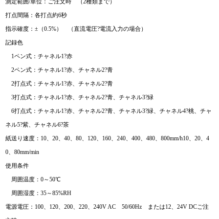
測定範囲/単位：ご注文時 （2種類まで）
打点間隔：各打点約6秒
指示確度：±（0.5%） （直流電圧?電流入力の場合）
記録色
1ペン式：チャネル1?赤
2ペン式：チャネル1?赤、チャネル2?青
2打点式：チャネル1?赤、チャネル2?青
3打点式：チャネル1?赤、チャネル2?青、チャネル3?緑
6打点式：チャネル1?赤、チャネル2?青、チャネル3?緑、チャネル4?桃、チャ
ネル5?紫、チャネル6?茶
紙送り速度：10、20、40、80、120、160、240、400、480、800mm/h10、20、4
0、80mm/min
使用条件
周囲温度：0～50℃
周囲湿度：35～85%RH
電源電圧：100、120、200、220、240V AC 50/60Hz または12、24V DCご注