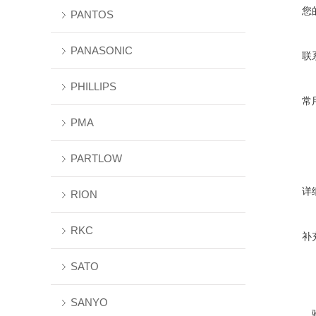
您
PANTOS
PANASONIC
联
PHILLIPS
常
PMA
PARTLOW
详
RION
RKC
补
SATO
SANYO