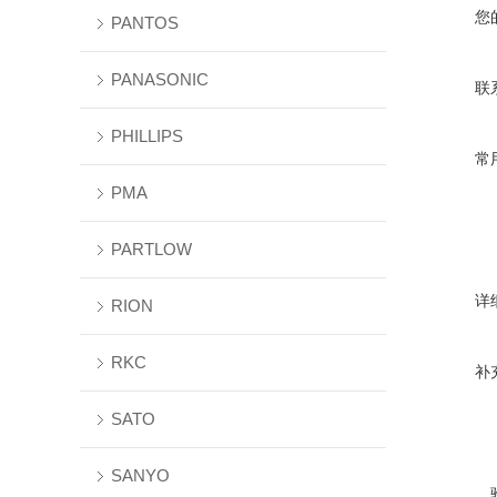
您
PANTOS
PANASONIC
联
PHILLIPS
常
PMA
PARTLOW
详
RION
RKC
补
SATO
SANYO