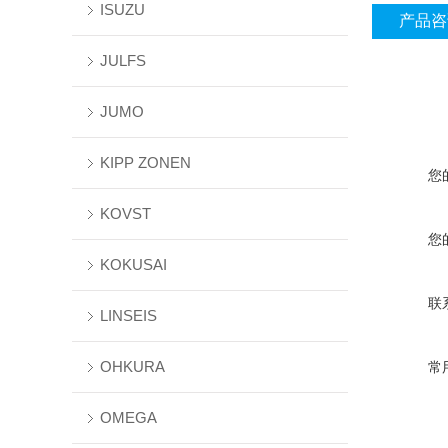
ISUZU
产品咨
JULFS
JUMO
KIPP ZONEN
您
KOVST
您
KOKUSAI
联
LINSEIS
OHKURA
常
OMEGA