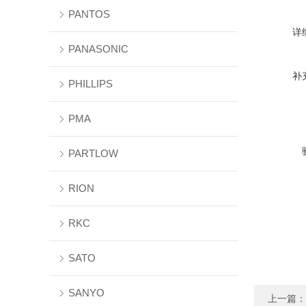
PANTOS
详
PANASONIC
补
PHILLIPS
PMA
PARTLOW
RION
RKC
SATO
SANYO
上一篇：