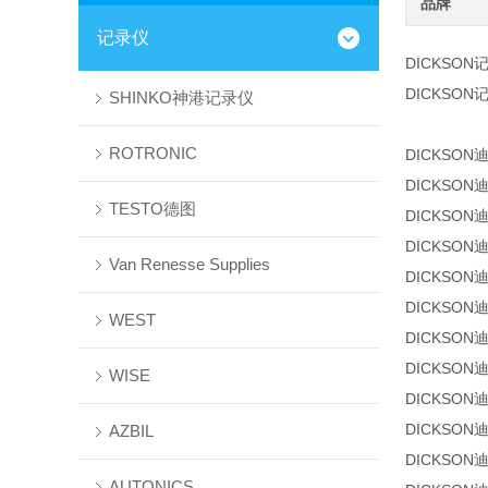
品牌
记录仪
DICKSON
DICKSON
SHINKO神港记录仪
ROTRONIC
DICKSON
DICKSON
TESTO德图
DICKSON
DICKSON
Van Renesse Supplies
DICKSON
DICKSON
WEST
DICKSON
DICKSON
WISE
DICKSON
DICKSON
AZBIL
DICKSON
AUTONICS