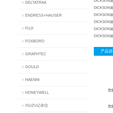
DICKSON
DELTATRAK
DICKSON
DICKSON
ENDRESS+HAUSER
DICKSON
FUJI
DICKSON
DICKSON
FOXBORO
产品咨
GRAPHTEC
GOULD
HAENNI
您
HONEYWELL
ISUZU记录仪
您