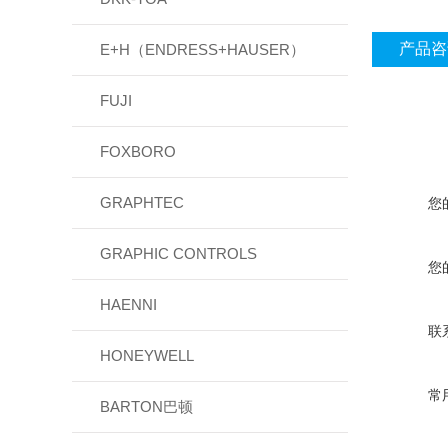
产品咨
E+H（ENDRESS+HAUSER）
FUJI
FOXBORO
GRAPHTEC
您
GRAPHIC CONTROLS
您
HAENNI
联
HONEYWELL
常
BARTON巴顿