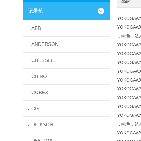
品牌
记录笔
YOKOGAWA
YOKOGAWA
ABB
，绿色，适用于30
ANDERSON
YOKOGAWA
YOKOGAWA
CHESSELL
YOKOGAWA
YOKOGAWA
CHINO
YOKOGAWA
YOKOGAWA
COBEX
YOKOGAWA
YOKOGAWA
CIS
YOKOGAWA
，绿色，适用于30
DICKSON
YOKOGAWA
DKK-TOA