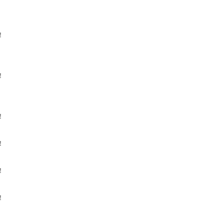
！
！
！
！
！
！