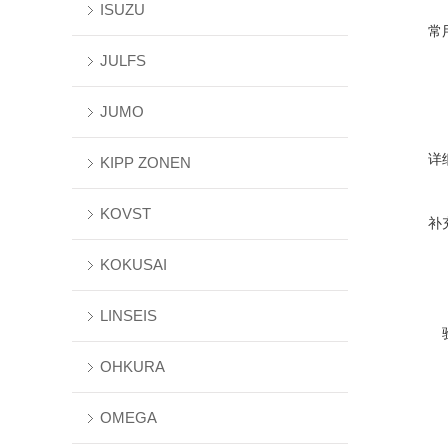
ISUZU
常
JULFS
JUMO
详
KIPP ZONEN
KOVST
补
KOKUSAI
LINSEIS
OHKURA
OMEGA