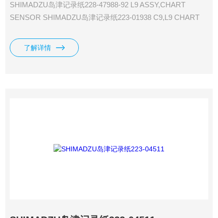
SHIMADZU岛津记录纸228-47988-92 L9 ASSY,CHART
SENSOR SHIMADZU岛津记录纸223-01938 C9,L9 CHART
CUTTER,/R4A SHIMADZU岛津记录纸223-01950 C9,L9
CHART GUIDE LOCK,DURACON/C-R4A
了解详情