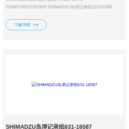
CHART,RECORDER SHIMADZU岛津记录纸223-01938
C9,L9 CHART CUTTER,/R4A SHIMADZU岛津记录纸223-
01950 C9,L9 CHART GUIDE LOCK,DURACON/C-R4A
了解详情
SHIMADZU岛津记录纸631-16587