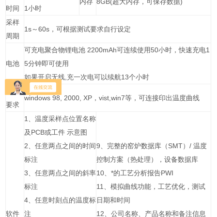
内存
8GB(超大内存，可保存数据)
时间
1小时
采样
1s～60s，可根据测试要求自行设定
周期
可充电聚合物锂电池 2200mAh可连续使用50小时，快速充电1
电池
5分钟即可使用
如果开启无线,充一次电可以续航13个小时
电脑
windows 98, 2000, XP，vist,win7等，可连接印出温度曲线
要求
1、温度采样点位置名称
及PCB或工件 示意图
2、任意两点之间的时间
9、完整的窑炉数据库（SMT）/ 温度
标注
控制方案（热处理），设备数据库
3、任意两点之间的斜率
10、*的工艺分析报告PWI
标注
11、模拟曲线功能，工艺优化，测试
4、任意时刻点的温度标
日期和时间
软件
注
12、公司名称、产品名称和备注信息