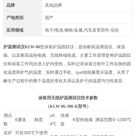
品牌
其他品牌
产地类别
国产
应用领域
电子/电池,钢铁/金属,汽车及零部件,综合
炉温测试仪
KLW-06
型涂装炉温跟踪仪
，是由耐高温测温仪、保温
箱、以及
耐高温热电偶
、无线终端
组成。
主要工作原理是将炉温跟踪
仪和涂装工件同步进入炉内受热，实时记录涂装过程中工件自身的固
化温度和炉气的温度，实时通过手机、ipad或电脑显示温度。从而了
解生产过程中的整个温度的变化关系以及炉子的温度均匀性差异。
涂装用无线炉温测试仪技术参数
（KLW-06-300-K型号）
测点
±0.
传感
6通道
精度
K型热电偶
测温范围
0~1300℃
数
4℃
器
在炉
可在300℃下使用