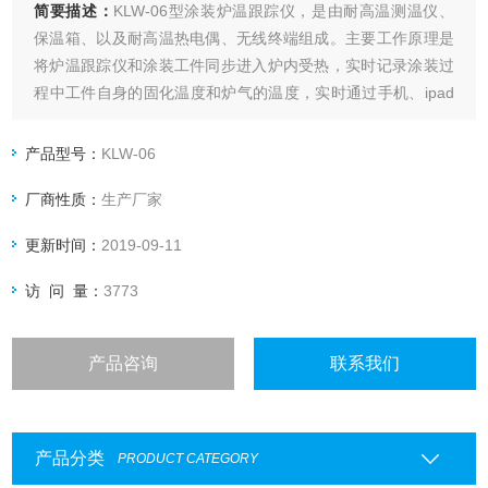
简要描述：
KLW-06型涂装炉温跟踪仪，是由耐高温测温仪、
保温箱、以及耐高温热电偶、无线终端组成。主要工作原理是
将炉温跟踪仪和涂装工件同步进入炉内受热，实时记录涂装过
程中工件自身的固化温度和炉气的温度，实时通过手机、ipad
或电脑显示温度。从而了解生产过程中的整个温度的变化关系
以及炉子的温度均匀性差异。
产品型号：
KLW-06
厂商性质：
生产厂家
更新时间：
2019-09-11
访 问 量：
3773
产品咨询
联系我们
产品分类
PRODUCT CATEGORY