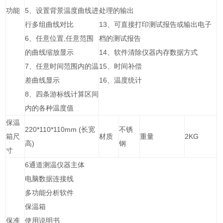
功能
5、设置背景温度曲线进
处理的输出
行多组曲线对比
13、可直接打印测试报告或输出电子
6、任意位置,任意范围
档的测试报告
的曲线缩放显示
14、软件清除仪器内存数据方式
7、任意时间范围内的温
15、时间补偿
差曲线显示
16、温度统计
8、四条游标线计算区间
内的各种温度值
保温
220*110*110mm (长宽
不锈
箱尺
材质
重量
2KG
高)
钢
寸
6通道测温仪器主体
电脑数据连接线
多功能分析软件
保温箱
保准
使用说明书