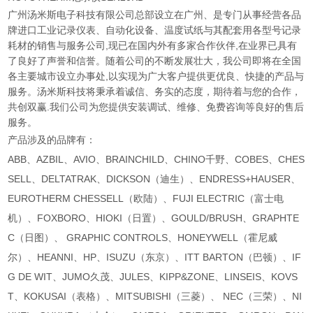
广州汤米斯电子科技有限公司总部设立在广州、是专门从事经营各品
牌进口工业记录仪表、自动化设备、温度试纸与其配套用各型号记录
耗材的销售与服务公司,现已在国内外有多家合作伙伴,在业界已具有
了良好了声誉和信誉。随着公司的不断发展壮大，我公司即将在全国
各主要城市设立办事处,以实现为广大客户提供更优良、快捷的产品与
服务。汤米斯科技将秉承着诚信、务实的态度，期待着与您的合作，
共创双赢.我们公司为您提供安装调试、维修、免费咨询等良好的售后
服务。
产品涉及的品牌有：
ABB、AZBIL、AVIO、BRAINCHILD、CHINO千野、COBES、CHES
SELL、DELTATRAK、DICKSON（迪生）、ENDRESS+HAUSER、
EUROTHERM CHESSELL（欧陆）、FUJI ELECTRIC（富士电
机）、FOXBORO、HIOKI（日置）、GOULD/BRUSH、GRAPHTE
C（日图）、 GRAPHIC CONTROLS、HONEYWELL（霍尼威
尔）、HEANNI、HP、ISUZU（东京）、ITT BARTON（巴顿）、IF
G DE WIT、JUMO久茂、JULES、KIPP&ZONE、LINSEIS、KOVS
T、KOKUSAI（表格）、MITSUBISHI（三菱）、 NEC（三荣）、NI