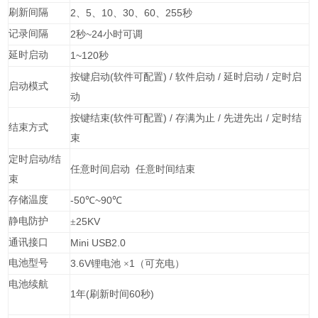
刷新间隔
2
5
10
30
60
255
、
、
、
、
、
秒
记录间隔
2
~24
秒
小时可调
延时启动
1~120
秒
(
) /
/
/
按键启动
软件可配置
软件启动
延时启动
定时启
启动模式
动
(
) /
/
/
按键结束
软件可配置
存满为止
先进先出
定时结
结束方式
束
/
定时启动
结
任意时间启动
任意时间结束
束
存储温度
-50
~90
℃
℃
静电防护
25KV
±
通讯接口
Mini USB2.0
电池型号
3.6V
1
锂电池
×
（可充电）
电池续航
1
(
60
)
年
刷新时间
秒