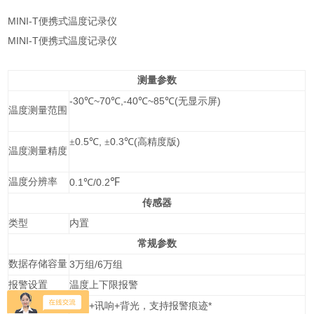
MINI-T便携式温度记录仪
MINI-T便携式温度记录仪
测量参数
-30
~70
,-40
~85
(
)
℃
℃
℃
℃
无显示屏
温度测量范围
0.5
,
0.3
(
)
±
℃
±
℃
高精度版
温度测量精度
℉
温度分辨率
0.1
/0.2
℃
传感器
类型
内置
常规参数
数据存储容量
3
/6
万组
万组
报警设置
温度上下限报警
报警提示
+
+
*
显示
讯响
背光，支持报警痕迹