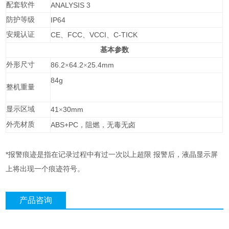
配套软件
ANALYSIS 3
防护等级
IP64
安规认证
CE
FCC
VCCI
C-TICK
、
、
、
基本参数
外形尺寸
86.2
64.2
25.4mm
×
×
84g
整机重量
显示区域
41
30mm
×
外壳材质
ABS+PC
，阻燃，无毒无卤
*
报警痕迹是指在记录过程中有过一次以上超限
报警后，液晶显示屏
上将出现一个痕迹符号。
产品咨询