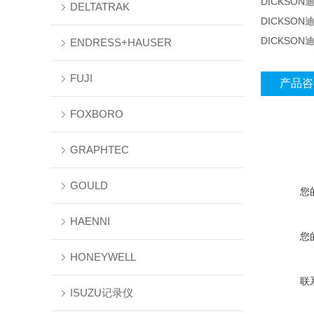
DICKSON
DELTATRAK
DICKSON
DICKSON
ENDRESS+HAUSER
FUJI
产品咨
FOXBORO
GRAPHTEC
GOULD
您
HAENNI
您
HONEYWELL
联
ISUZU记录仪