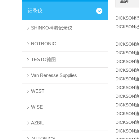
品牌
记录仪
DICKSON
DICKSON
SHINKO神港记录仪
ROTRONIC
DICKSON
DICKSON
TESTO德图
DICKSON
DICKSON
Van Renesse Supplies
DICKSON
DICKSON
WEST
DICKSON
DICKSON
WISE
DICKSON
DICKSON
AZBIL
DICKSON
AUTONICS