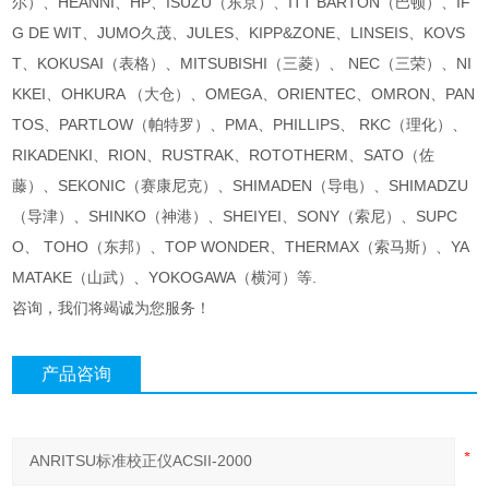
尔）、HEANNI、HP、ISUZU（东京）、ITT BARTON（巴顿）、IF
G DE WIT、JUMO久茂、JULES、KIPP&ZONE、LINSEIS、KOVS
T、KOKUSAI（表格）、MITSUBISHI（三菱）、 NEC（三荣）、NI
KKEI、OHKURA （大仓）、OMEGA、ORIENTEC、OMRON、PAN
TOS、PARTLOW（帕特罗）、PMA、PHILLIPS、 RKC（理化）、
RIKADENKI、RION、RUSTRAK、ROTOTHERM、SATO（佐
藤）、SEKONIC（赛康尼克）、SHIMADEN（导电）、SHIMADZU
（导津）、SHINKO（神港）、SHEIYEI、SONY（索尼）、SUPC
O、 TOHO（东邦）、TOP WONDER、THERMAX（索马斯）、YA
MATAKE（山武）、YOKOGAWA（横河）等.
咨询，我们将竭诚为您服务！
产品咨询