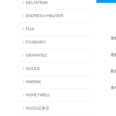
DELTATRAK
ENDRESS+HAUSER
FUJI
您
FOXBORO
您
GRAPHTEC
GOULD
联
HAENNI
常
HONEYWELL
ISUZU记录仪