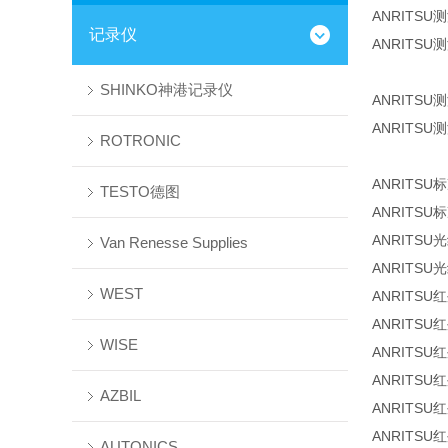
ANRITSU测
记录仪
ANRITSU测
SHINKO神港记录仪
ANRITSU
ANRITSU测
ROTRONIC
ANRITSU标
TESTO德图
ANRITSU标
ANRITSU
Van Renesse Supplies
ANRITSU
WEST
ANRITSU
ANRITSU
WISE
ANRITSU
ANRITSU
AZBIL
ANRITSU
ANRITSU
AUTONICS