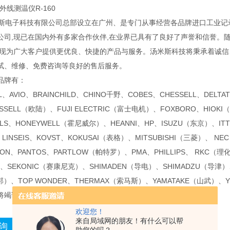
红外线测温仪R-160
电子科技有限公司总部设立在广州、是专门从事经营各品牌进口工业记
公司,现已在国内外有多家合作伙伴,在业界已具有了良好了声誉和信誉。
实现为广大客户提供更优良、快捷的产品与服务。汤米斯科技将秉承着诚信
试、维修、免费咨询等良好的售后服务。
品牌有：
IL、AVIO、BRAINCHILD、CHINO千野、COBES、CHESSELL、DELT
ESSELL（欧陆）、FUJI ELECTRIC（富士电机）、FOXBORO、HIOKI
OLS、HONEYWELL（霍尼威尔）、HEANNI、HP、ISUZU（东京）、ITT 
、LINSEIS、KOVST、KOKUSAI（表格）、MITSUBISHI（三菱）、 N
ON、PANTOS、PARTLOW（帕特罗）、PMA、PHILLIPS、 RKC（理化
、SEKONIC（赛康尼克）、SHIMADEN（导电）、SHIMADZU（导津）、
邦）、TOP WONDER、THERMAX（索马斯）、YAMATAKE（山武）、
将竭诚为您服务！
欢迎您！
来自局域网的朋友！有什么可以帮
询