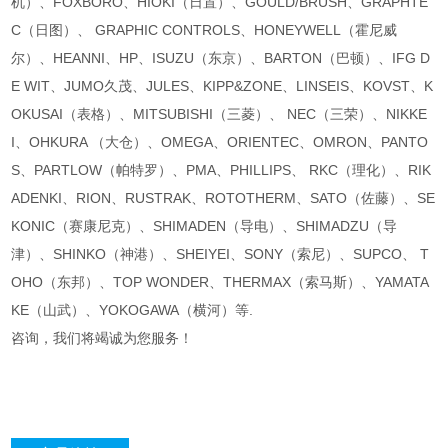
机）、FOXBORO、HIOKI（日置）、GOULD/BRUSH、GRAPHTE
C（日图）、 GRAPHIC CONTROLS、HONEYWELL（霍尼威
尔）、HEANNI、HP、ISUZU（东京）、BARTON（巴顿）、IFG D
E WIT、JUMO久茂、JULES、KIPP&ZONE、LINSEIS、KOVST、K
OKUSAI（表格）、MITSUBISHI（三菱）、 NEC（三荣）、NIKKE
I、OHKURA （大仓）、OMEGA、ORIENTEC、OMRON、PANTO
S、PARTLOW（帕特罗）、PMA、PHILLIPS、 RKC（理化）、RIK
ADENKI、RION、RUSTRAK、ROTOTHERM、SATO（佐藤）、SE
KONIC（赛康尼克）、SHIMADEN（导电）、SHIMADZU（导
津）、SHINKO（神港）、SHEIYEI、SONY（索尼）、SUPCO、 T
OHO（东邦）、TOP WONDER、THERMAX（索马斯）、YAMATA
KE（山武）、YOKOGAWA（横河）等.
咨询，我们将竭诚为您服务！