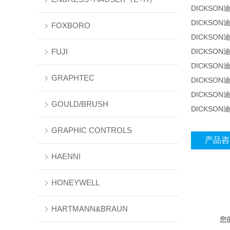
DICKSON迪克
DICKSON迪
FOXBORO
DICKSON迪克
FUJI
DICKSON迪
DICKSON迪克
GRAPHTEC
DICKSON迪克
DICKSON迪克
GOULD/BRUSH
DICKSON迪克
GRAPHIC CONTROLS
产品咨
HAENNI
HONEYWELL
HARTMANN&BRAUN
您