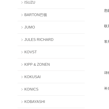
ISUZU
您
BARTON巴顿
联
JUMO
JULES RICHARD
常
KOVST
KIPP & ZONEN
详
KOKUSAI
补
KONICS
KOBAYASHI