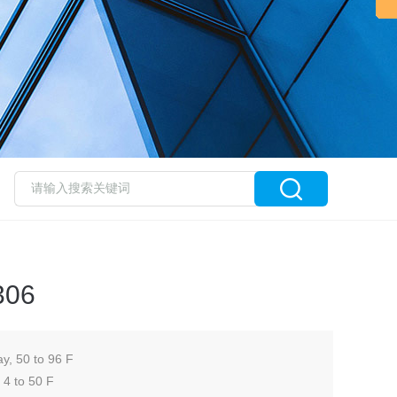
06
 50 to 96 F
 to 50 F