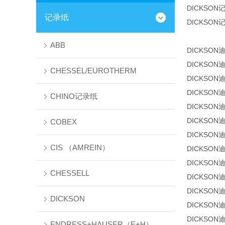
DICKSON
记录纸
DICKSON
ABB
DICKSON迪克
DICKSON迪克
CHESSEL/EUROTHERM
DICKSON迪克
DICKSON迪克
CHINO记录纸
DICKSON迪克
DICKSON迪克
COBEX
DICKSON迪克
CIS （AMREIN）
DICKSON迪克
DICKSON迪克
CHESSELL
DICKSON迪克
DICKSON迪克
DICKSON
DICKSON迪克
DICKSON迪克
ENDRESS+HAUSER（E+H）