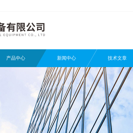
产品中心
新闻中心
技术文章