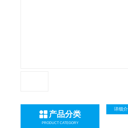
详细介
产品分类
PRODUCT CATEGORY