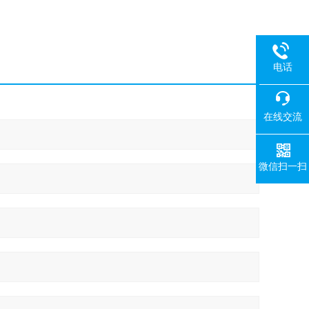
电话
在线交流
微信扫一扫