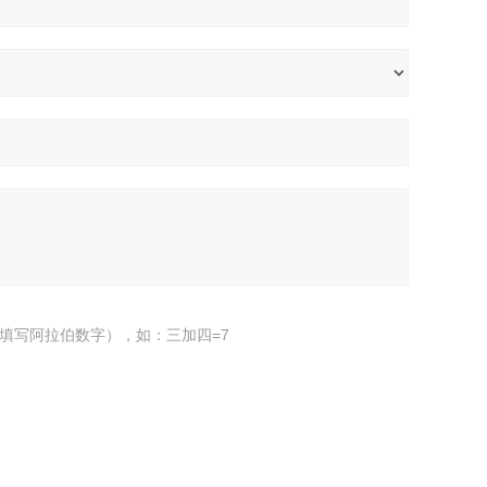
填写阿拉伯数字），如：三加四=7