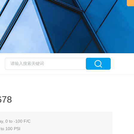
78
 0 to -100 F/C
o 100 PSI