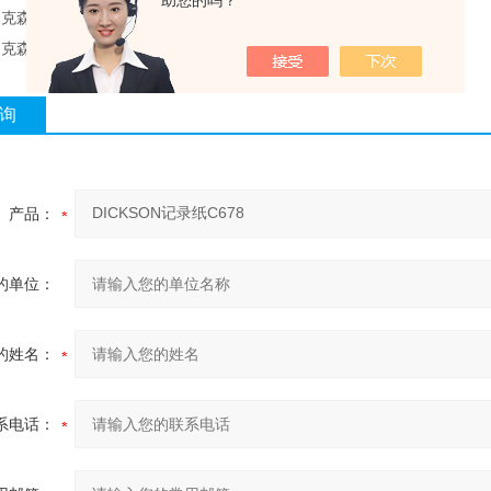
助您的吗？
森记录纸C661 7-Day, 0 to 500 F
森记录纸C655 7-Day, 50 to 100 F/C
询
产品：
的单位：
的姓名：
系电话：