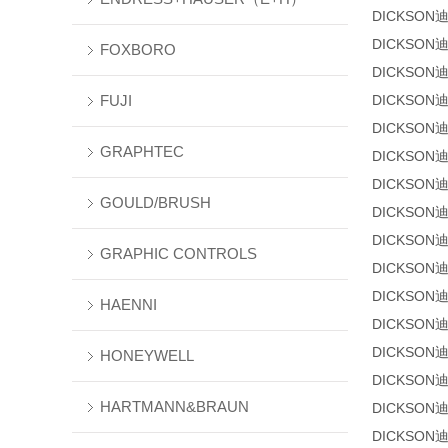
DICKSON迪
DICKSON迪克
FOXBORO
DICKSON迪克
FUJI
DICKSON迪克
DICKSON迪克
GRAPHTEC
DICKSON迪克
DICKSON迪克
GOULD/BRUSH
DICKSON迪克
DICKSON迪
GRAPHIC CONTROLS
DICKSON迪
DICKSON迪克
HAENNI
DICKSON迪克
DICKSON迪
HONEYWELL
DICKSON迪克
HARTMANN&BRAUN
DICKSON迪
DICKSON迪克