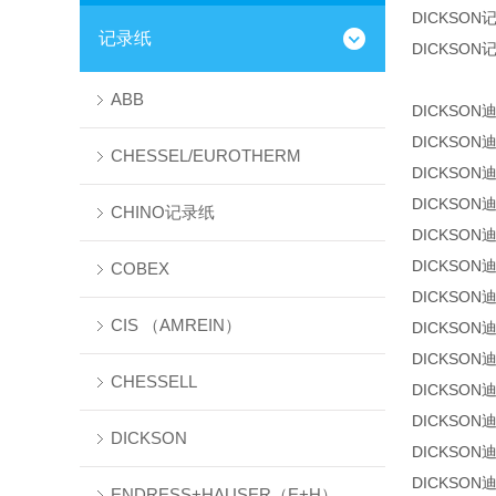
DICKSON
记录纸
DICKSON
ABB
DICKSON迪克
DICKSON迪克
CHESSEL/EUROTHERM
DICKSON迪克
DICKSON迪克
CHINO记录纸
DICKSON迪
DICKSON迪克
COBEX
DICKSON迪克
CIS （AMREIN）
DICKSON迪
DICKSON迪克
CHESSELL
DICKSON迪克
DICKSON迪克
DICKSON
DICKSON迪克
DICKSON迪克
ENDRESS+HAUSER（E+H）