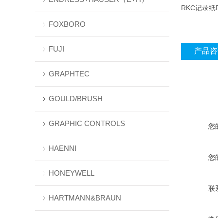
RKC记录纸R-
FOXBORO
FUJI
产品咨
GRAPHTEC
GOULD/BRUSH
GRAPHIC CONTROLS
您
HAENNI
您
HONEYWELL
联
HARTMANN&BRAUN