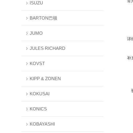
常
ISUZU
BARTON巴顿
JUMO
详
JULES RICHARD
补
KOVST
KIPP & ZONEN
KOKUSAI
KONICS
KOBAYASHI