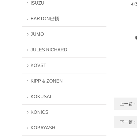
ISUZU
补
BARTON巴顿
JUMO
JULES RICHARD
KOVST
KIPP & ZONEN
KOKUSAI
上一篇：
KONICS
下一篇：
KOBAYASHI