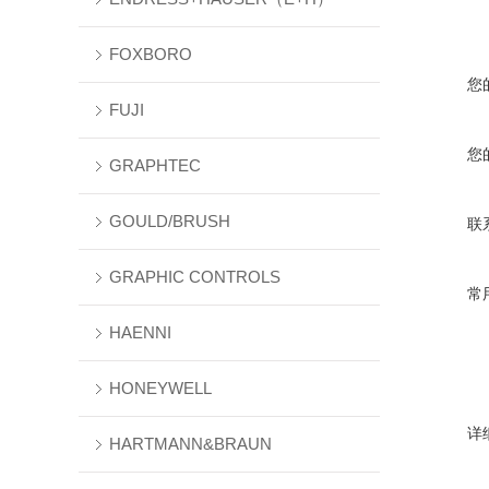
FOXBORO
您
FUJI
您
GRAPHTEC
GOULD/BRUSH
联
GRAPHIC CONTROLS
常
HAENNI
HONEYWELL
详
HARTMANN&BRAUN