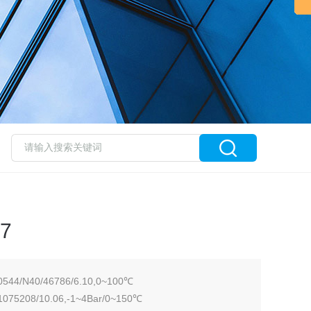
7
4/N40/46786/6.10,0~100℃
75208/10.06,-1~4Bar/0~150℃