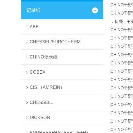
CHINO千
记录纸
CHINO千
，折叠，有
ABB
CHINO千
CHINO千
CHESSEL/EUROTHERM
CHINO千
CHINO千
CHINO记录纸
CHINO千
CHINO千
COBEX
CHINO千
CIS （AMREIN）
CHINO千
CHINO千
CHESSELL
CHINO千
CHINO千
DICKSON
CHINO千
CHINO千
ENDRESS+HAUSER（E+H）