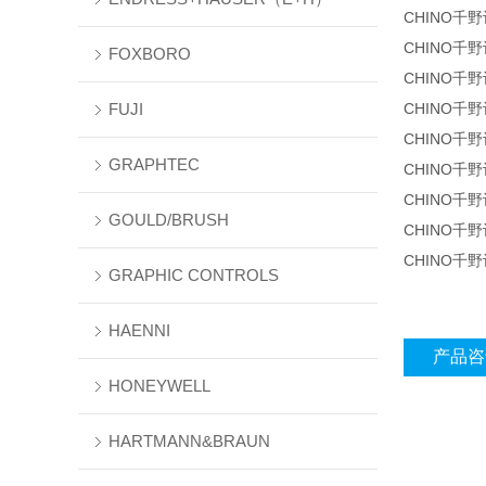
CHINO千
CHINO千
FOXBORO
CHINO千
FUJI
CHINO千
CHINO千
GRAPHTEC
CHINO千
CHINO千
GOULD/BRUSH
CHINO千
CHINO千
GRAPHIC CONTROLS
HAENNI
产品咨
HONEYWELL
HARTMANN&BRAUN