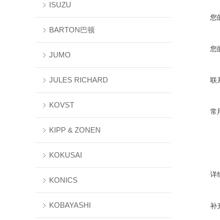
ISUZU
您
BARTON巴顿
您
JUMO
JULES RICHARD
联
KOVST
常
KIPP & ZONEN
KOKUSAI
详
KONICS
KOBAYASHI
补