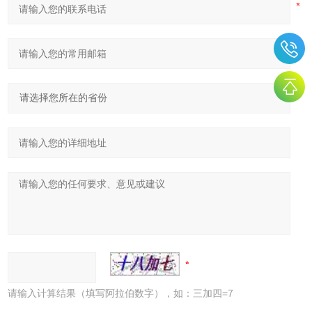
请输入计算结果（填写阿拉伯数字），如：三加四=7