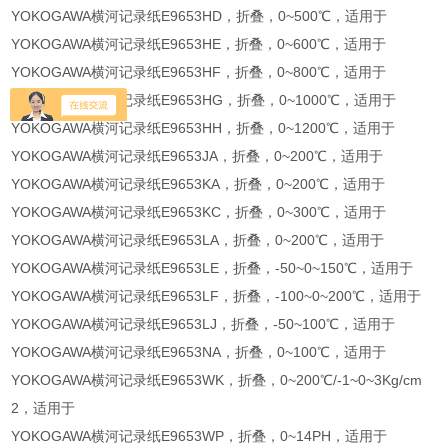
YOKOGAWA横河记录纸E9653HD，折叠，0~500℃，适用于
YOKOGAWA横河记录纸E9653HE，折叠，0~600℃，适用于
YOKOGAWA横河记录纸E9653HF，折叠，0~800℃，适用于
YOKOGAWA横河记录纸E9653HG，折叠，0~1000℃，适用于
YOKOGAWA横河记录纸E9653HH，折叠，0~1200℃，适用于
YOKOGAWA横河记录纸E9653JA，折叠，0~200℃，适用于
YOKOGAWA横河记录纸E9653KA，折叠，0~200℃，适用于
YOKOGAWA横河记录纸E9653KC，折叠，0~300℃，适用于
YOKOGAWA横河记录纸E9653LA，折叠，0~200℃，适用于
YOKOGAWA横河记录纸E9653LE，折叠，-50~0~150℃，适用于
YOKOGAWA横河记录纸E9653LF，折叠，-100~0~200℃，适用于
YOKOGAWA横河记录纸E9653LJ，折叠，-50~100℃，适用于
YOKOGAWA横河记录纸E9653NA，折叠，0~100℃，适用于
YOKOGAWA横河记录纸E9653WK，折叠，0~200℃/-1~0~3Kg/cm
2，适用于
YOKOGAWA横河记录纸E9653WP，折叠，0~14PH，适用于