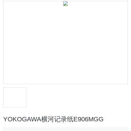
YOKOGAWA横河记录纸E906MGG