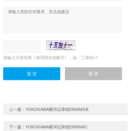
请输入计算结果（填写阿拉伯数字），如：三加四=7
上一篇：
YOKOGAWA横河记录纸E906MGB
下一篇：
YOKOGAWA横河记录纸E906NAC