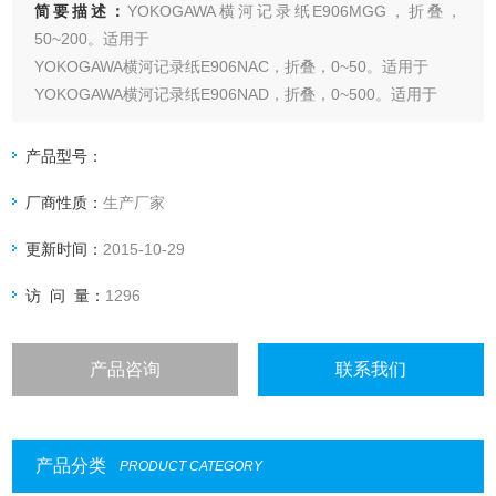
简要描述：
YOKOGAWA横河记录纸E906MGG，折叠，
50~200。适用于
YOKOGAWA横河记录纸E906NAC，折叠，0~50。适用于
YOKOGAWA横河记录纸E906NAD，折叠，0~500。适用于
产品型号：
厂商性质：
生产厂家
更新时间：
2015-10-29
访 问 量：
1296
产品咨询
联系我们
产品分类
PRODUCT CATEGORY