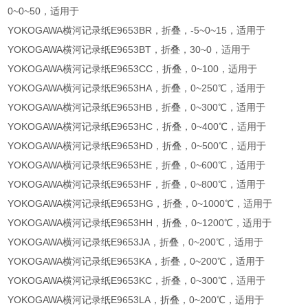
0~0~50，适用于
YOKOGAWA横河记录纸E9653BR，折叠，-5~0~15，适用于
YOKOGAWA横河记录纸E9653BT，折叠，30~0，适用于
YOKOGAWA横河记录纸E9653CC，折叠，0~100，适用于
YOKOGAWA横河记录纸E9653HA，折叠，0~250℃，适用于
YOKOGAWA横河记录纸E9653HB，折叠，0~300℃，适用于
YOKOGAWA横河记录纸E9653HC，折叠，0~400℃，适用于
YOKOGAWA横河记录纸E9653HD，折叠，0~500℃，适用于
YOKOGAWA横河记录纸E9653HE，折叠，0~600℃，适用于
YOKOGAWA横河记录纸E9653HF，折叠，0~800℃，适用于
YOKOGAWA横河记录纸E9653HG，折叠，0~1000℃，适用于
YOKOGAWA横河记录纸E9653HH，折叠，0~1200℃，适用于
YOKOGAWA横河记录纸E9653JA，折叠，0~200℃，适用于
YOKOGAWA横河记录纸E9653KA，折叠，0~200℃，适用于
YOKOGAWA横河记录纸E9653KC，折叠，0~300℃，适用于
YOKOGAWA横河记录纸E9653LA，折叠，0~200℃，适用于