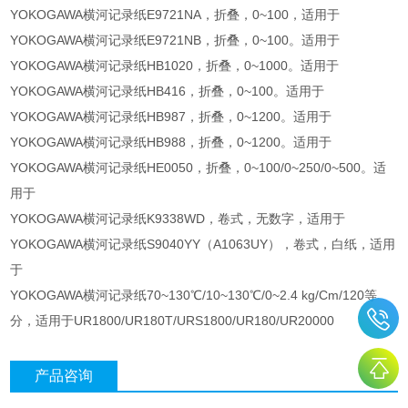
YOKOGAWA横河记录纸E9721NA，折叠，0~100，适用于
YOKOGAWA横河记录纸E9721NB，折叠，0~100。适用于
YOKOGAWA横河记录纸HB1020，折叠，0~1000。适用于
YOKOGAWA横河记录纸HB416，折叠，0~100。适用于
YOKOGAWA横河记录纸HB987，折叠，0~1200。适用于
YOKOGAWA横河记录纸HB988，折叠，0~1200。适用于
YOKOGAWA横河记录纸HE0050，折叠，0~100/0~250/0~500。适
用于
YOKOGAWA横河记录纸K9338WD，卷式，无数字，适用于
YOKOGAWA横河记录纸S9040YY（A1063UY），卷式，白纸，适用
于
YOKOGAWA横河记录纸70~130℃/10~130℃/0~2.4 kg/Cm/120等
分，适用于UR1800/UR180T/URS1800/UR180/UR20000
产品咨询