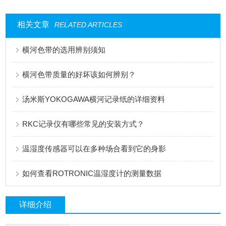
相关文章
RELATED ARTICLES
横河色带的选用辨别须知
横河色带质量的好坏该如何辨别？
汤米斯YOKOGAWA横河记录纸的详细资料
RKC记录仪有哪些常见的安装方式？
温湿度传感器可以在多种场合看到它的身影
如何查看ROTRONIC温湿度计的测量数据
详细介绍