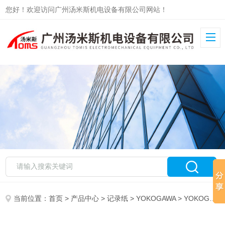
您好！欢迎访问广州汤米斯机电设备有限公司网站！
当前位置：
首页
>
产品中心
>
记录纸
>
YOKOGAWA
> YOKOGAWA横河记录纸E906CJP