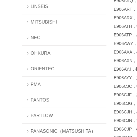
E906ARQ
LINSEIS
E906ART
E906ARX
MITSUBISHI
E906ATH
E906ATP
NEC
E906AWY
E906AXA
OHKURA
E906AXN
ORIENTEC
E906AYJ
E906AYY
PMA
E906CJC，
E906CJF
PANTOS
E906CJG
E906CJH
PARTLOW
E906CJN
E906CJP
PANASONIC（MATSUSHITA）