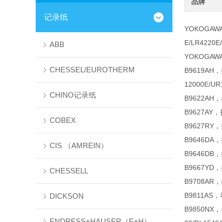
品牌
记录纸
YOKOGAW
E/LR4220E
ABB
YOKOGAW
CHESSEL/EUROTHERM
B9619AH，
12000E/UR
CHINO记录纸
B9622AH
B9627AY
COBEX
B9627RY
B9646DA
CIS （AMREIN）
B9646DB
B9667Y
CHESSELL
B9708A
B9811A
DICKSON
B9850NX，
ENDRESS+HAUSER（E+H）