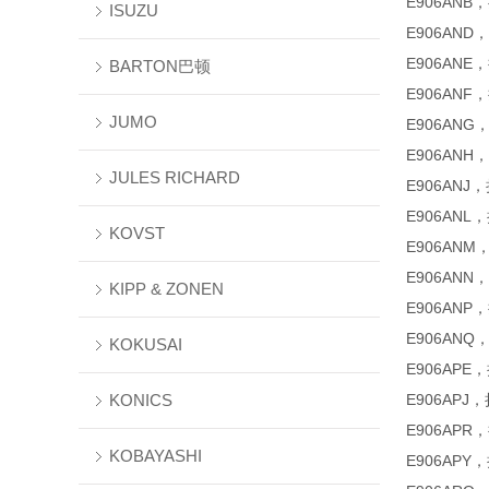
E906ANB
ISUZU
E906AND
E906ANE
BARTON巴顿
E906ANF
JUMO
E906ANG
E906ANH
JULES RICHARD
E906ANJ
E906ANL
KOVST
E906ANM
E906ANN
KIPP & ZONEN
E906ANP
E906ANQ
KOKUSAI
E906APE
KONICS
E906APJ
E906APR
KOBAYASHI
E906APY