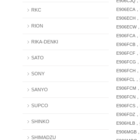
E906CJQ
E906ECA
RKC
E906ECH
RION
E906ECW
E906FC
RIKA-DENKI
E906FCB，
E906FCF
SATO
E906FCG
E906FCH
SONY
E906FC
E906FC
SANYO
E906FCN
SUPCO
E906FCS
E906FDZ
SHINKO
E906HLB
E906MGB
SHIMADZU