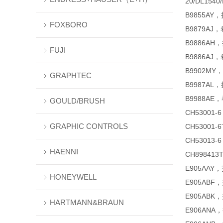
20/DL1540
B9855AY
FOXBORO
B9879AJ，
B9886A
FUJI
B9886A
B9902MY
GRAPHTEC
B9987A
B9988AE
GOULD/BRUSH
CH53001
GRAPHIC CONTROLS
CH53001
CH53013
HAENNI
CH89841
E905AAY，
HONEYWELL
E905ABF，
E905ABK
HARTMANN&BRAUN
E906AN