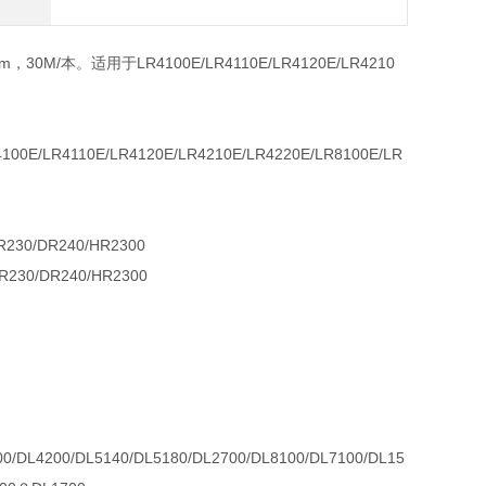
0M/本。适用于LR4100E/LR4110E/LR4120E/LR4210
R4110E/LR4120E/LR4210E/LR4220E/LR8100E/LR
0/DR240/HR2300
0/DR240/HR2300
00/DL5140/DL5180/DL2700/DL8100/DL7100/DL15