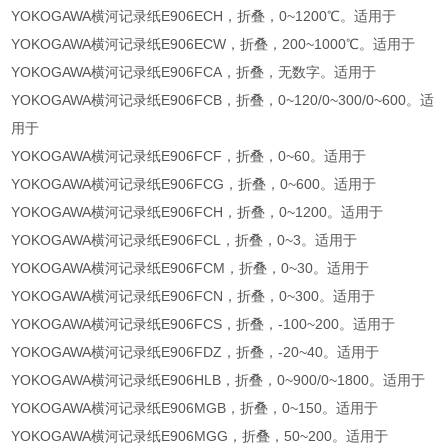
YOKOGAWA横河记录纸E906ECH，折叠，0~1200℃。适用于
YOKOGAWA横河记录纸E906ECW，折叠，200~1000℃。适用于
YOKOGAWA横河记录纸E906FCA，折叠，无数字。适用于
YOKOGAWA横河记录纸E906FCB，折叠，0~120/0~300/0~600。适
用于
YOKOGAWA横河记录纸E906FCF，折叠，0~60。适用于
YOKOGAWA横河记录纸E906FCG，折叠，0~600。适用于
YOKOGAWA横河记录纸E906FCH，折叠，0~1200。适用于
YOKOGAWA横河记录纸E906FCL，折叠，0~3。适用于
YOKOGAWA横河记录纸E906FCM，折叠，0~30。适用于
YOKOGAWA横河记录纸E906FCN，折叠，0~300。适用于
YOKOGAWA横河记录纸E906FCS，折叠，-100~200。适用于
YOKOGAWA横河记录纸E906FDZ，折叠，-20~40。适用于
YOKOGAWA横河记录纸E906HLB，折叠，0~900/0~1800。适用于
YOKOGAWA横河记录纸E906MGB，折叠，0~150。适用于
YOKOGAWA横河记录纸E906MGG，折叠，50~200。适用于