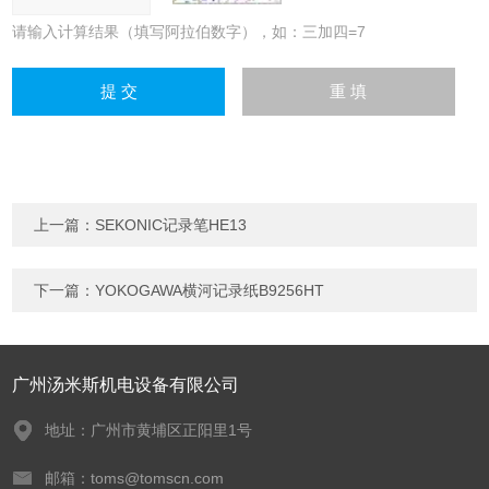
请输入计算结果（填写阿拉伯数字），如：三加四=7
上一篇：
SEKONIC记录笔HE13
下一篇：
YOKOGAWA横河记录纸B9256HT
广州汤米斯机电设备有限公司
地址：广州市黄埔区正阳里1号
邮箱：toms@tomscn.com