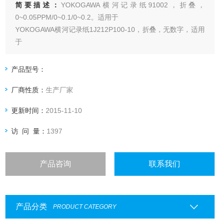
简要描述：
YOKOGAWA横河记录纸91002，折叠，
0~0.05PPM/0~0.1/0~0.2。适用于
YOKOGAWA横河记录纸1J212P100-10，折叠，无数字，适用
于
YOKOGAWA横河记录纸3074-01，卷式，无数字，适用于
产品型号：
厂商性质：
生产厂家
更新时间：
2015-11-10
访 问 量：
1397
产品咨询
联系我们
产品分类
PRODUCT CATEGORY