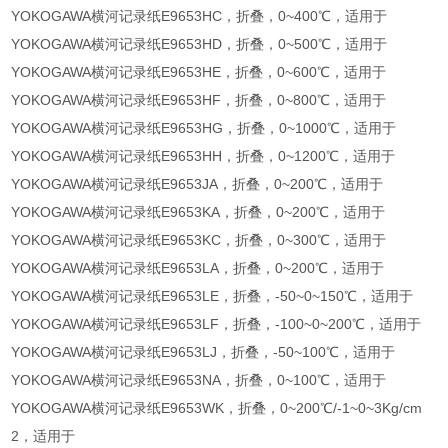
YOKOGAWA横河记录纸E9653HC，折叠，0~400℃，适用于
YOKOGAWA横河记录纸E9653HD，折叠，0~500℃，适用于
YOKOGAWA横河记录纸E9653HE，折叠，0~600℃，适用于
YOKOGAWA横河记录纸E9653HF，折叠，0~800℃，适用于
YOKOGAWA横河记录纸E9653HG，折叠，0~1000℃，适用于
YOKOGAWA横河记录纸E9653HH，折叠，0~1200℃，适用于
YOKOGAWA横河记录纸E9653JA，折叠，0~200℃，适用于
YOKOGAWA横河记录纸E9653KA，折叠，0~200℃，适用于
YOKOGAWA横河记录纸E9653KC，折叠，0~300℃，适用于
YOKOGAWA横河记录纸E9653LA，折叠，0~200℃，适用于
YOKOGAWA横河记录纸E9653LE，折叠，-50~0~150℃，适用于
YOKOGAWA横河记录纸E9653LF，折叠，-100~0~200℃，适用于
YOKOGAWA横河记录纸E9653LJ，折叠，-50~100℃，适用于
YOKOGAWA横河记录纸E9653NA，折叠，0~100℃，适用于
YOKOGAWA横河记录纸E9653WK，折叠，0~200℃/-1~0~3Kg/cm
2，适用于