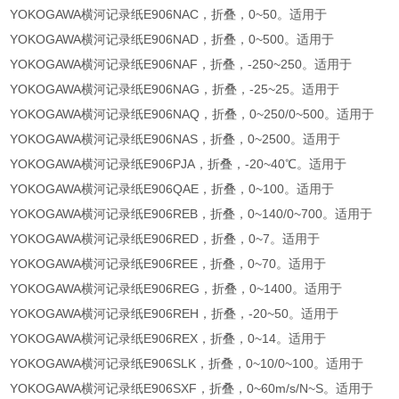
YOKOGAWA横河记录纸E906NAC，折叠，0~50。适用于
YOKOGAWA横河记录纸E906NAD，折叠，0~500。适用于
YOKOGAWA横河记录纸E906NAF，折叠，-250~250。适用于
YOKOGAWA横河记录纸E906NAG，折叠，-25~25。适用于
YOKOGAWA横河记录纸E906NAQ，折叠，0~250/0~500。适用于
YOKOGAWA横河记录纸E906NAS，折叠，0~2500。适用于
YOKOGAWA横河记录纸E906PJA，折叠，-20~40℃。适用于
YOKOGAWA横河记录纸E906QAE，折叠，0~100。适用于
YOKOGAWA横河记录纸E906REB，折叠，0~140/0~700。适用于
YOKOGAWA横河记录纸E906RED，折叠，0~7。适用于
YOKOGAWA横河记录纸E906REE，折叠，0~70。适用于
YOKOGAWA横河记录纸E906REG，折叠，0~1400。适用于
YOKOGAWA横河记录纸E906REH，折叠，-20~50。适用于
YOKOGAWA横河记录纸E906REX，折叠，0~14。适用于
YOKOGAWA横河记录纸E906SLK，折叠，0~10/0~100。适用于
YOKOGAWA横河记录纸E906SXF，折叠，0~60m/s/N~S。适用于