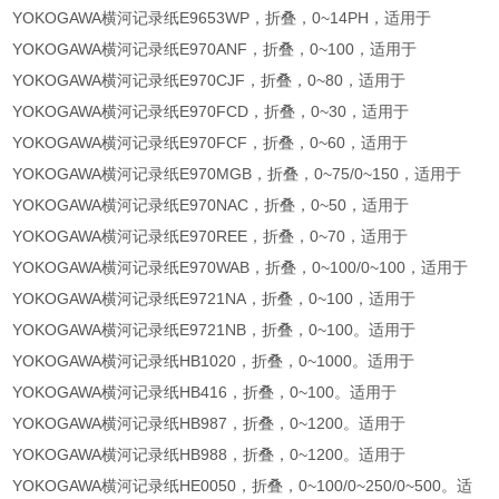
YOKOGAWA横河记录纸E9653WP，折叠，0~14PH，适用于
YOKOGAWA横河记录纸E970ANF，折叠，0~100，适用于
YOKOGAWA横河记录纸E970CJF，折叠，0~80，适用于
YOKOGAWA横河记录纸E970FCD，折叠，0~30，适用于
YOKOGAWA横河记录纸E970FCF，折叠，0~60，适用于
YOKOGAWA横河记录纸E970MGB，折叠，0~75/0~150，适用于
YOKOGAWA横河记录纸E970NAC，折叠，0~50，适用于
YOKOGAWA横河记录纸E970REE，折叠，0~70，适用于
YOKOGAWA横河记录纸E970WAB，折叠，0~100/0~100，适用于
YOKOGAWA横河记录纸E9721NA，折叠，0~100，适用于
YOKOGAWA横河记录纸E9721NB，折叠，0~100。适用于
YOKOGAWA横河记录纸HB1020，折叠，0~1000。适用于
YOKOGAWA横河记录纸HB416，折叠，0~100。适用于
YOKOGAWA横河记录纸HB987，折叠，0~1200。适用于
YOKOGAWA横河记录纸HB988，折叠，0~1200。适用于
YOKOGAWA横河记录纸HE0050，折叠，0~100/0~250/0~500。适