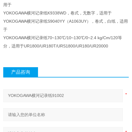
用于
YOKOGAWA横河记录纸K9338WD，卷式，无数字，适用于
YOKOGAWA横河记录纸S9040YY（A1063UY），卷式，白纸，适用
于
YOKOGAWA横河记录纸70~130℃/10~130℃/0~2.4 kg/Cm/120等
分，适用于UR1800/UR180T/URS1800/UR180/UR20000
产品咨询