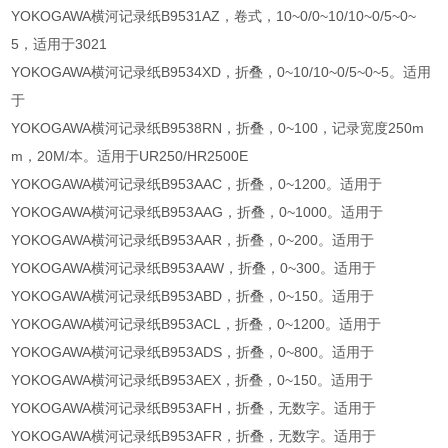
YOKOGAWA横河记录纸B9531AZ，卷式，10~0/0~10/10~0/5~0~
5，适用于3021
YOKOGAWA横河记录纸B9534XD，折叠，0~10/10~0/5~0~5。适用
于
YOKOGAWA横河记录纸B9538RN，折叠，0~100，记录宽度250m
m，20M/本。适用于UR250/HR2500E
YOKOGAWA横河记录纸B953AAC，折叠，0~1200。适用于
YOKOGAWA横河记录纸B953AAG，折叠，0~1000。适用于
YOKOGAWA横河记录纸B953AAR，折叠，0~200。适用于
YOKOGAWA横河记录纸B953AAW，折叠，0~300。适用于
YOKOGAWA横河记录纸B953ABD，折叠，0~150。适用于
YOKOGAWA横河记录纸B953ACL，折叠，0~1200。适用于
YOKOGAWA横河记录纸B953ADS，折叠，0~800。适用于
YOKOGAWA横河记录纸B953AEX，折叠，0~150。适用于
YOKOGAWA横河记录纸B953AFH，折叠，无数字。适用于
YOKOGAWA横河记录纸B953AFR，折叠，无数字。适用于