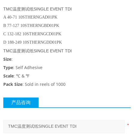
TMC温度测试纸SINGLE EVENT TDI
A 40-71 10STHERNGAD01PK
B 77-127 10STHERNGBD01PK
C 132-182 10STHERNGCD01PK
D 188-249 10STHERNGDD01PK
TMC温度测试纸SINGLE EVENT TDI
Size
:
Type
: Self Adhesive
Scale
℃
& ℉
:
Pack Size
: Sold in reels of 1000
产品咨询