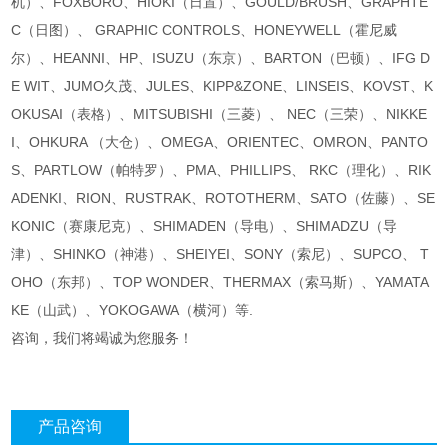
机）、FOXBORO、HIOKI（日置）、GOULD/BRUSH、GRAPHTE
C（日图）、 GRAPHIC CONTROLS、HONEYWELL（霍尼威
尔）、HEANNI、HP、ISUZU（东京）、BARTON（巴顿）、IFG D
E WIT、JUMO久茂、JULES、KIPP&ZONE、LINSEIS、KOVST、K
OKUSAI（表格）、MITSUBISHI（三菱）、 NEC（三荣）、NIKKE
I、OHKURA （大仓）、OMEGA、ORIENTEC、OMRON、PANTO
S、PARTLOW（帕特罗）、PMA、PHILLIPS、 RKC（理化）、RIK
ADENKI、RION、RUSTRAK、ROTOTHERM、SATO（佐藤）、SE
KONIC（赛康尼克）、SHIMADEN（导电）、SHIMADZU（导
津）、SHINKO（神港）、SHEIYEI、SONY（索尼）、SUPCO、 T
OHO（东邦）、TOP WONDER、THERMAX（索马斯）、YAMATA
KE（山武）、YOKOGAWA（横河）等.
咨询，我们将竭诚为您服务！
产品咨询