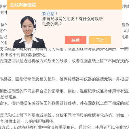
材料，尤其在工业、环境监测以及科学研究中应用广泛。它通过物理或
监控中。
欢迎您！
来自局域网的朋友！有什么可以帮
助您的吗？
设备的数据变动。通常被安装在一个能够旋转的圆盘记录仪上，这个圆盘
个传感器负责测量或采集环境中的特定数据，如温度、湿度、压力、流
记录仪将收到的信号转化为控制圆盘旋转或指针运动的机械运动。例如
应的轨迹。
得圆盘不断旋转。随着时间的流逝，圆盘的旋转与数据变化同步。一般
反映出各个时刻的数据变化。
痕迹可以是通过机械方式划出的线条，或者在圆盘纸上留下不同深浅的
感器、圆盘记录仪及相关配件。确保传感器与仪器的连接无误，并根据
数据范围的不同选择合适的记录纸。例如，温度记录仪通常使用带有温
或松动现象。
转。指针根据传感器传回的数据进行移动，并在圆盘纸上留下相应的痕
记录纸上留下的图表或曲线，分析不同时间段的数据变化趋势。例如，
员能够做出进一步的判断和调整。
式，仍然在很多行业中扮演着重要角色。通过它，使用者可以清晰地