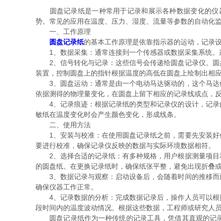
圆盘记录纸是一种常用于记录和展示各种数据变化的仪器
势。常见的应用在温度、压力、湿度、流量等参数的自动化
一、工作原理
圆盘记录纸
的基本工作原理是依靠指示器的运动，记录
1、数据采集：通常连接到一个传感器或数据采集系统。这
2、信号转化与记录：这些信号会传递给圆盘记录仪。圆盘
装置，控制圆盘上的指针根据温度的高低在圆盘上绘制出相
3、圆盘运动：通常是由一个电动马达驱动的，这个马达使
依据测得的物理量变化，在圆盘上留下相应的记录线或点，
4、记录痕迹：根据记录纸的类型和记录仪的设计，记录的
敏纸在温度变化时会产生颜色变化，形成线条。
二、使用方法
1、安装与校准：在使用圆盘记录纸之前，需要先安装好传
要进行校准，确保记录仪反映的数据与实际环境数据相符。
2、选择合适的记录纸：有多种规格，用户根据测量项目和
的圆盘纸。在更换记录纸时，确保纸张平整，避免出现折叠
3、数据记录与观察：启动设备后，会随着时间的推移而旋
确保仪器工作正常。
4、记录数据的分析：完成数据记录后，操作人员可以根据
段时间内的温度波动情况。根据这些数据，工程师或研究人
圆盘记录纸作为一种传统的记录工具，凭借其直观的记录方